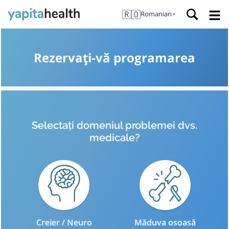
🇷🇴
Romanian
▼
Rezervați-vă programarea
Selectați domeniul problemei dvs.
medicale?
Creier / Neuro
Măduva osoasă