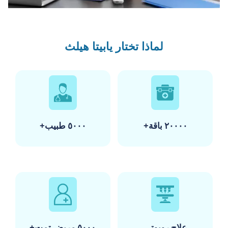
لماذا تختار يابيتا هيلث
+٢٠٠٠٠ باقة
+٥٠٠٠ طبيب
علاج روبوتي
+٥٠٠٠ مريض تمت