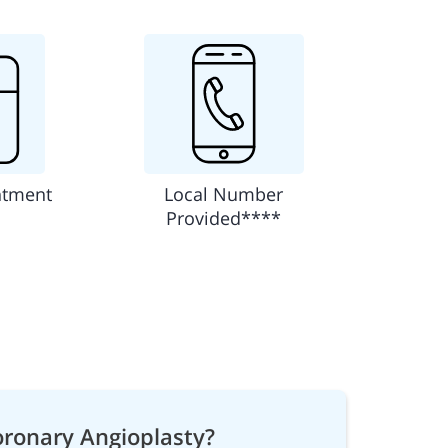
ntment
Local Number
Provided****
oronary Angioplasty?