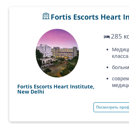
Fortis Escorts Heart I
285 к
Медиц
класса
больни
соврем
медици
Fortis Escorts Heart Institute,
New Delhi
Посмотреть про