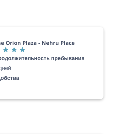
e Orion Plaza - Nehru Place
родолжительность пребывания
дней
добства