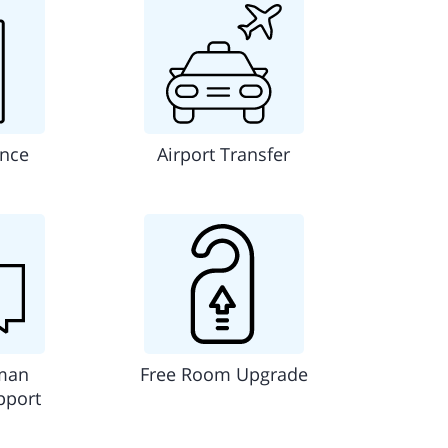
ance
Airport Transfer
man
Free Room Upgrade
pport