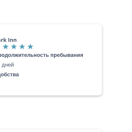
rk Inn
родолжительность пребывания
 дней
добства