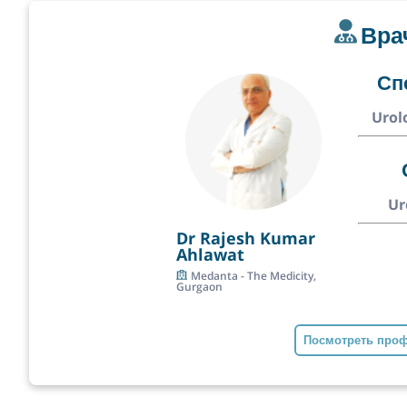
Вра
Сп
Urol
Ur
Dr Rajesh Kumar
Ahlawat
Medanta - The Medicity,
Gurgaon
Посмотреть про