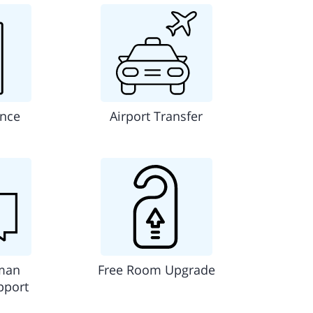
ance
Airport Transfer
man
Free Room Upgrade
pport