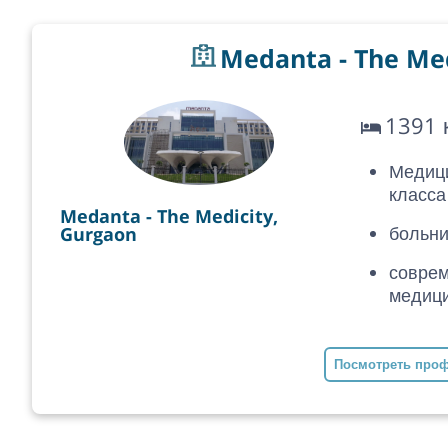
Medanta - The Med
1391 
Медиц
класса
Medanta - The Medicity,
больни
Gurgaon
соврем
медици
Посмотреть про