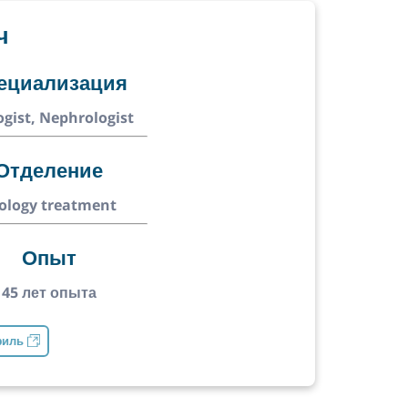
ч
ециализация
ogist, Nephrologist
Отделение
ology treatment
Опыт
45 лет опыта
филь