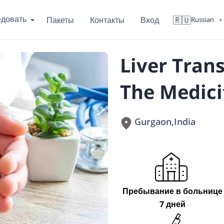
едовать
🇷🇺
Пакеты
Контакты
Вход
Russian
▼
Liver Tran
The Medici
Gurgaon
,
India
Пребывание в больнице
7 дней