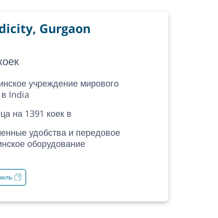
icity, Gurgaon
коек
инское учреждение мирового
 в India
ца на 1391 коек в
енные удобства и передовое
нское оборудование
филь