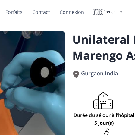
🇫🇷
Forfaits
Contact
Connexion
French
▼
Unilateral
Marengo As
Gurgaon
,
India
Durée du séjour à l'hôpital
5 jour(s)