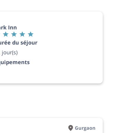
rk Inn
urée du séjour
 jour(s)
quipements
Gurgaon