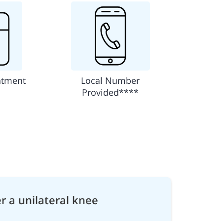
ntment
Local Number
Provided****
r a unilateral knee