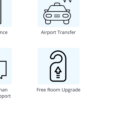
ance
Airport Transfer
man
Free Room Upgrade
pport