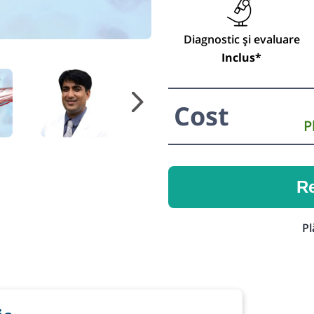
Diagnostic și evaluare
Inclus*
Cost
P
Re
Pl