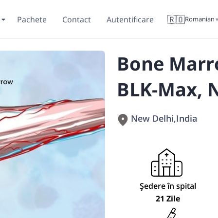
🇷🇴
Pachete
Contact
Autentificare
Romanian
Bone Marr
BLK-Max, N
New Delhi
,
India
Ședere în spital
21 Zile