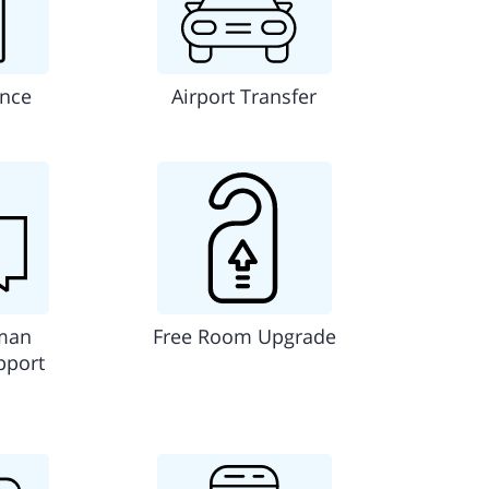
ance
Airport Transfer
man
Free Room Upgrade
pport