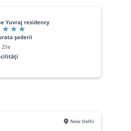
e Yuvraj residency
rata șederii
 Zile
cilități
New Delhi