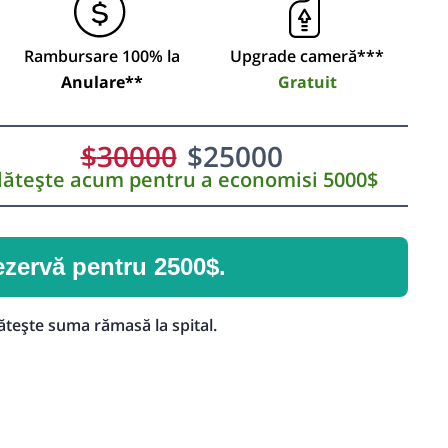
Rambursare 100% la
Upgrade cameră***
Anulare**
Gratuit
$
30000
$
25000
lătește acum pentru a economisi 5000$
zervă pentru 2500$.
ătește suma rămasă la spital.