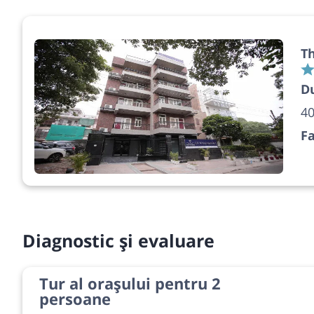
Th
Du
40
Fa
Diagnostic și evaluare
Tur al orașului pentru 2
persoane