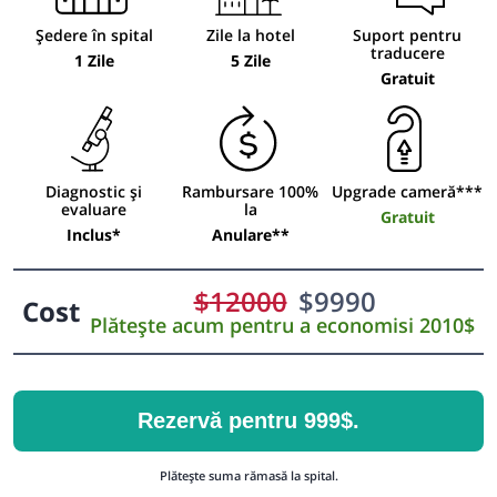
Ședere în spital
Zile la hotel
Suport pentru
traducere
1 Zile
5 Zile
Gratuit
Diagnostic și
Rambursare 100%
Upgrade cameră***
evaluare
la
Gratuit
Inclus*
Anulare**
$
12000
$
9990
Cost
Plătește acum pentru a economisi 2010$
Rezervă pentru 999$.
Plătește suma rămasă la spital.