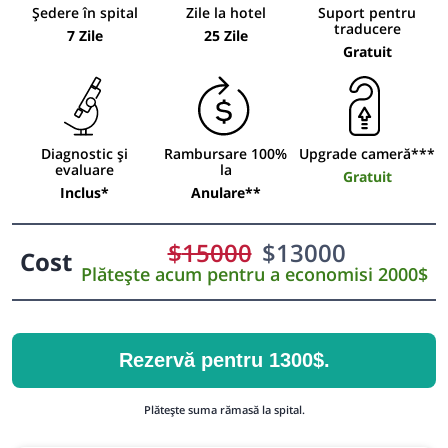
Ședere în spital
Zile la hotel
Suport pentru
traducere
7 Zile
25 Zile
Gratuit
Diagnostic și
Rambursare 100%
Upgrade cameră***
evaluare
la
Gratuit
Inclus*
Anulare**
$
15000
$
13000
Cost
Plătește acum pentru a economisi 2000$
Rezervă pentru 1300$.
Plătește suma rămasă la spital.