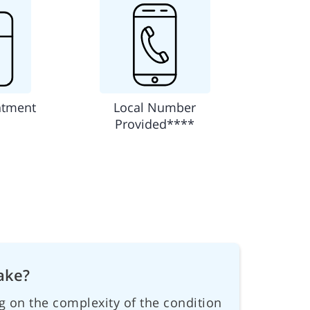
ntment
Local Number
Provided****
ake?
g on the complexity of the condition