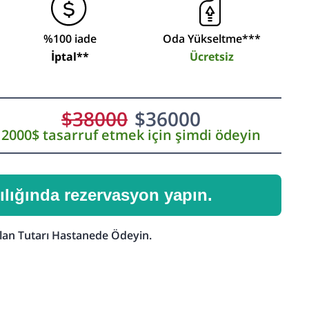
%100 iade
Oda Yükseltme***
İptal**
Ücretsiz
$
38000
$
36000
2000$ tasarruf etmek için şimdi ödeyin
ılığında rezervasyon yapın.
lan Tutarı Hastanede Ödeyin.