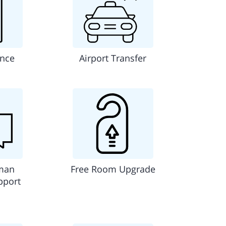
ance
Airport Transfer
man
Free Room Upgrade
pport