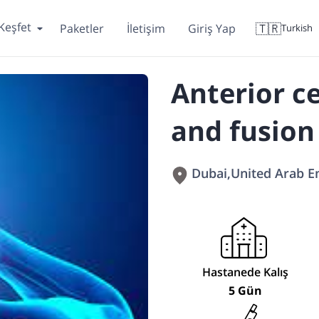
Keşfet
🇹🇷
Paketler
İletişim
Giriş Yap
Turkish
Anterior c
and fusion
Dubai
,
United Arab E
Hastanede Kalış
5 Gün