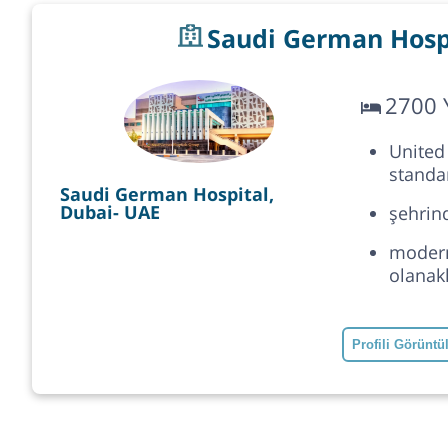
Saudi German Hospi
2700 
United
standar
Saudi German Hospital,
Dubai- UAE
şehrin
modern
olanak
Profili Görüntü