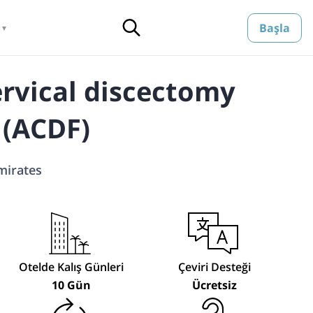
Başla
▼
ervical discectomy
 (ACDF)
mirates
Otelde Kalış Günleri
Çeviri Desteği
10 Gün
Ücretsiz