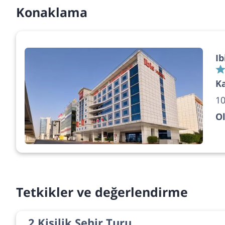
Konaklama
Ib
Ka
1
O
Tetkikler ve değerlendirme
2 Kişilik Şehir Turu