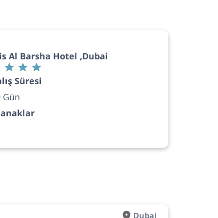
is Al Barsha Hotel ,Dubai
lış Süresi
0 Gün
lanaklar
Dubai