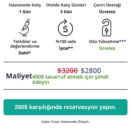
Hastanede Kalış
Otelde Kalış Günleri
Çeviri Desteği
1 Gün
3 Gün
Ücretsiz
Tetkikler ve
%100 iade
Oda Yükseltme***
değerlendirme
İptal**
Ücretsiz
Dahil*
$
3200
$
2800
Maliyet
400$ tasarruf etmek için şimdi
ödeyin
280$ karşılığında rezervasyon yapın.
Kalan Tutarı Hastanede Ödeyin.