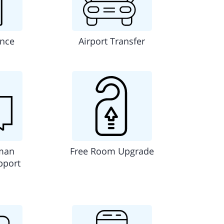
ance
Airport Transfer
man
Free Room Upgrade
pport