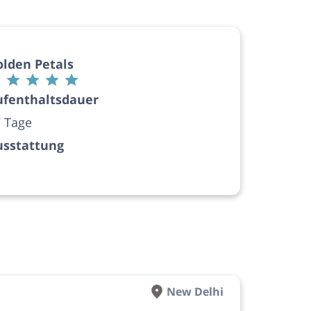
olden Petals
ufenthaltsdauer
 Tage
usstattung
New Delhi