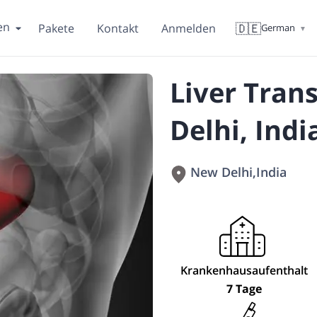
en
🇩🇪
Pakete
Kontakt
Anmelden
German
▼
Liver Tran
Delhi, Indi
New Delhi
,
India
Krankenhausaufenthalt
7 Tage