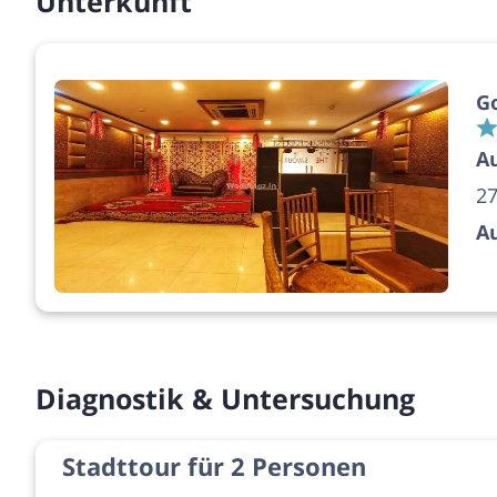
Unterkunft
G
A
27
A
Diagnostik & Untersuchung
Stadttour für 2 Personen