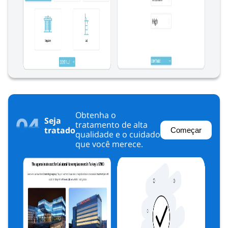
Obtenha o
Seja
tratamento de alta
tratado
Começar
qualidade e o cuidado
que você merece.