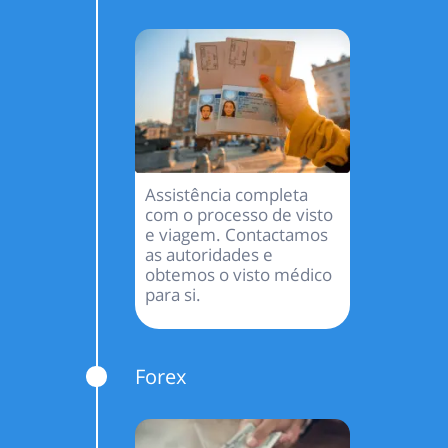
Assistência completa
com o processo de visto
e viagem. Contactamos
as autoridades e
obtemos o visto médico
para si.
Forex