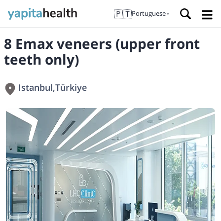
🇵🇹
Portuguese
▼
8 Emax veneers (upper front
teeth only)
Istanbul
,
Türkiye