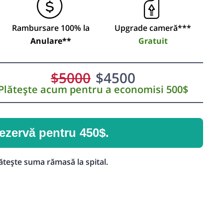
Rambursare 100% la
Upgrade cameră***
Anulare**
Gratuit
$
5000
$
4500
Plătește acum pentru a economisi 500$
ezervă pentru 450$.
ătește suma rămasă la spital.