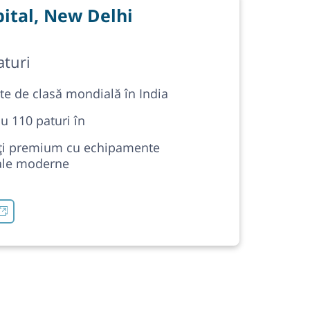
pital, New Delhi
aturi
ate de clasă mondială în India
cu 110 paturi în
tăți premium cu echipamente
ale moderne