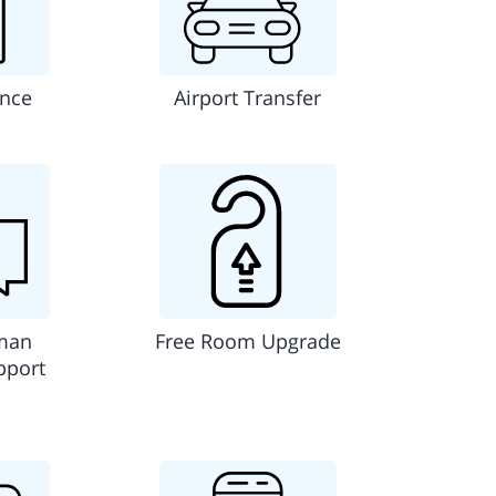
ance
Airport Transfer
man
Free Room Upgrade
pport