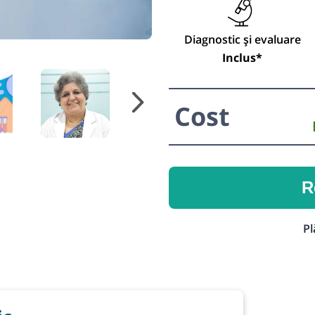
Diagnostic și evaluare
Inclus*
Cost
R
Pl