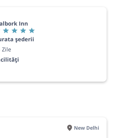
albork Inn
rata șederii
 Zile
cilități
New Delhi