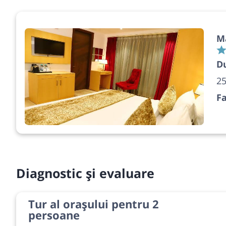
M
Du
25
Fa
Diagnostic și evaluare
Tur al orașului pentru 2
persoane