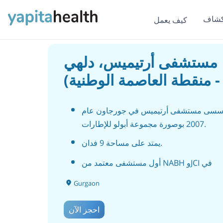
كشاف
كيف يعمل
مستشفى أرتيميس، دلهي
 - NCR)
سسى مستشفى أرتيميس في جورجاون عام
2007 بوصورة مجموعة أبولو للإطارات.
يمتد على مساحة 9 فدان.
أول مستشفى معتمد من NABH وJCI في
، ما يضمن الالتزام بمعايير الراعية الصحية
Gurgaon
العالمية.
احجز الآن