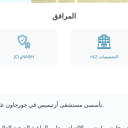
المرافق
يقدم 
التقن
الهدفة الصحية المفضلة لموظفي تعداد الشركات.
التخصصات
62
+
JCI وNABH
يضم
بي
تأسسى مستشفى أرتيميس في جورجاون عام 2007 بوصورة مجموعة أبولو للإطارات.