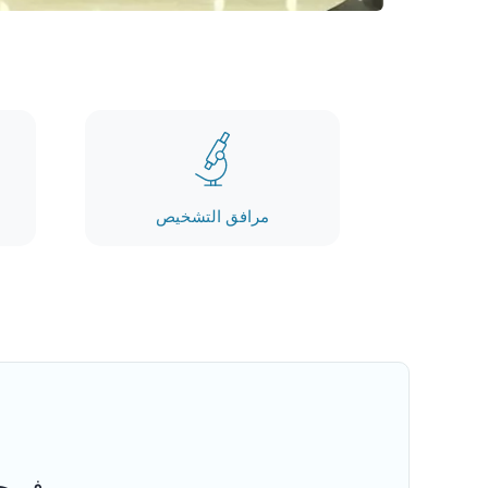
مرافق التشخيص
أول مستشفى معتمد من NABH وJCI في جورجاون، ما يضمن الالتزام بمعايير الراعية الصحية العالمية.