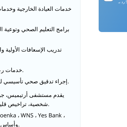
خدمات العيادة الخارجية وخدما
برامج التعليم الصحي وتوعية 
تدريب الإسعافات الأولية وا
خدمات رعاية طوارئية طبية على مدار الساعة.
إجراء تدقيق صحي تأسيسي لتقييم حالة واحتياج قوية العملة لديهم.
يقدم مستشفى أرتيميس، جور
شخصية، تراخيص قليلة، وعروض مؤسسات متبادلة للموظفين.
وأساس أخرى قد تعاقدت معنا للسفو المؤستفين.