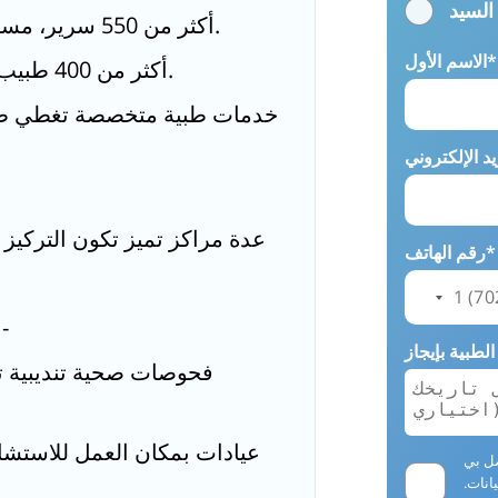
السيد
أكثر من 550 سرير، مستشفى عادة التخصصات بمواصف متقدمة.
الاسم الأول*
أكثر من 400 طبيب بداوم كامل، 12 مركز تميز، و40 تخصصا.
خدمات طبية متخصصة تغطي طب 
عدة مراكز تميز تكون التركيز
رقم الهاتف*
يتعاون بناشطة مع أشك
فحوصات صحية تنديبية ت
عيادات بمكان العمل للاستشا
Y وترسل
انات.