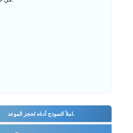
املأ النموذج أدناه لحجز الموعد.