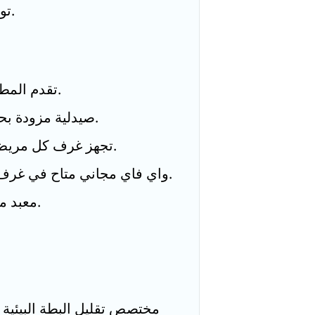
تواصل شاف وبيئة داعمة للمرضى وعائلهم.
تقدم المطاعم الداخلية تقدم مجموعة واسعة خيارة.
صيدلية مزودة بحسين البيان للمرضى الداخلين والخارجين.
تجهز غرف كل مريض بجهاز تلفاز بدون 0623ي تكلفة إضافية.
واي فاي مجاني متاح في غرف المرضى يمكن الجماه العامة من العامة.
معبد موجود عن دخل المستشفى لأداء الصلوات.
مختصص تقليل البطة البيئية