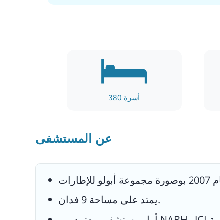
بنية تحتي عالمية وتقنية متطورة.
بدع الخبرة في مجال واسعة دوائر الإجراءات
الطبية الوجراحية المتقدمة.
ية الحديثة متوافرة بأيادى أطباء مشهورين من
داخل البلد وخارجه.
أسرة
380
ن مستوى معايير وسلامة العلاج أثناء إقامة
المريض.
عن المستشفى
ئة محببة تركز على المريض مركزة بالتراأس
مرورة منابذ مع رعاون رعية اصرية.
يمتد على مساحة 9 فدان.