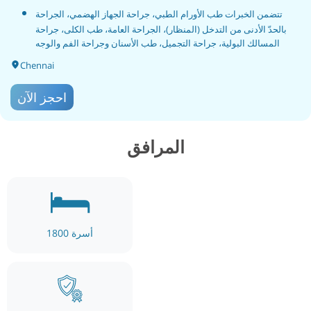
تتضمن الخبرات طب الأورام الطبي، جراحة الجهاز الهضمي، الجراحة
بالحدّ الأدنى من التدخل (المنظار)، الجراحة العامة، طب الكلى، جراحة
المسالك البولية، جراحة التجميل، طب الأسنان وجراحة الفم والوجه
والفكين، والجراحة بالمنظار وجراحة السمنة.
Chennai
أطباء مؤهلون تأهيلاً عالياً وذوو خبرة مع إنجازات على المستوى الدولي.
احجز الآن
أطباء طوارئ متوفرون على مدار 24 ساعة لخدمة مرضى العناية
الحرجة.
المرافق
مركز ضخم بمرافق متنوعة يضم أكثر من 50 تخصصًا وتخصصًا فائقًا.
يقدّم خدمات موحّدة مع ضمان السلامة الكاملة للمرضى.
تشمل الخدمات الرئيسية اختبارات الغدد الصماء، علاج السكري، مصعد
مناسب للكراسي المتحركة، وحالات انزلاق القرص.
أسرة
1800
معتمد من NABH وNABL وISO وNAAC، ويُعتبر من المراكز الرائدة في
جنوب الهند التي توفّر مرافق متطورة للمرضى.
يضم المختبر ما مجموعه 200 اختبار معتمد من NABL.
خدمة الصيدلية متاحة على مدار الساعة وتقدّم خدمات وفق المعايير