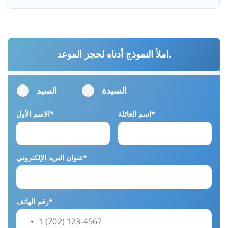
املأ النموذج أدناه لحجز الموعد.
السيدة
السيد
اسم العائلة*
الاسم الأول*
عنوان البريد الإلكتروني*
رقم الهاتف*