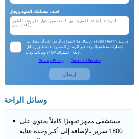
صف مشكلتك الطبية بإيجاز!
بإرسال هذا النموذج، أوافق على أن تتصل بي Yapita Health وترسل
إشعارات متعلقة بالموعد عبر الرسائل القصيرة. قد تنطبق رسائل
وبيانات. رد بـ STOP لإلغاء الاشتراك.
Privacy Policy
|
Terms of Service
إرسال
وسائل الراحة
مستشفى مجهز تجهيزًا كاملاً يحتوي على
1800 سرير بالإضافة إلى أكبر وحدة عناية