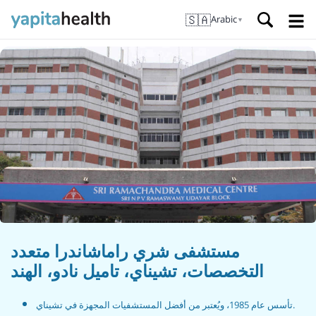
🇸🇦
Arabic
▼
مستشفى شري راماشاندرا متعدد
التخصصات، تشيناي، تاميل نادو، الهند
تأسس عام 1985، ويُعتبر من أفضل المستشفيات المجهزة في تشيناي.