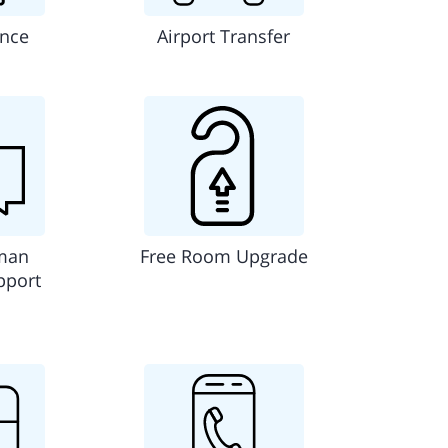
ance
Airport Transfer
man
Free Room Upgrade
pport