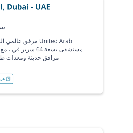
, Dubai - UAE
64 
مرفق عالمي المستوى ف
s
مرافق حديثة ومعدات طب
عرض