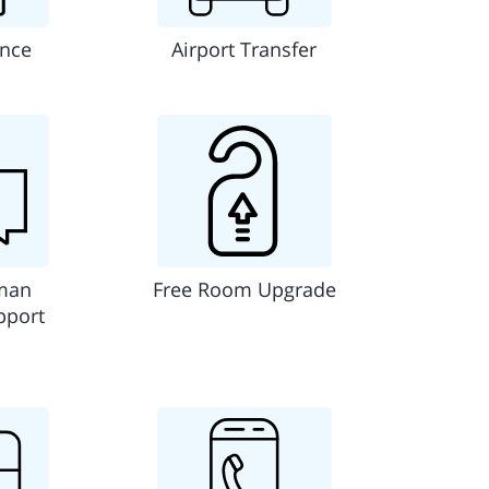
ance
Airport Transfer
man
Free Room Upgrade
pport