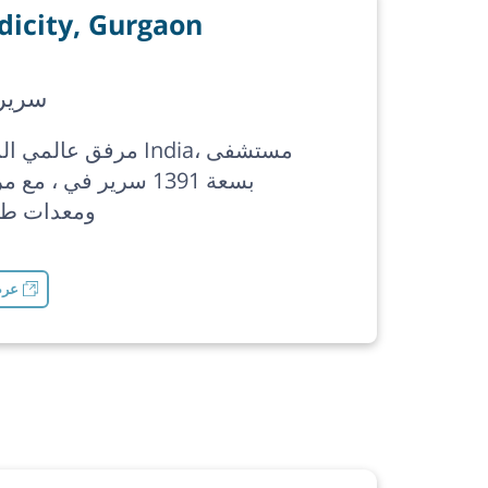
icity, Gurgaon
1391 سرير
مرفق عالمي المستوى في
بسعة 1391 سرير في ، م
ومعدات طب
عرض