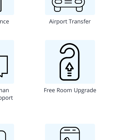
ance
Airport Transfer
man
Free Room Upgrade
pport