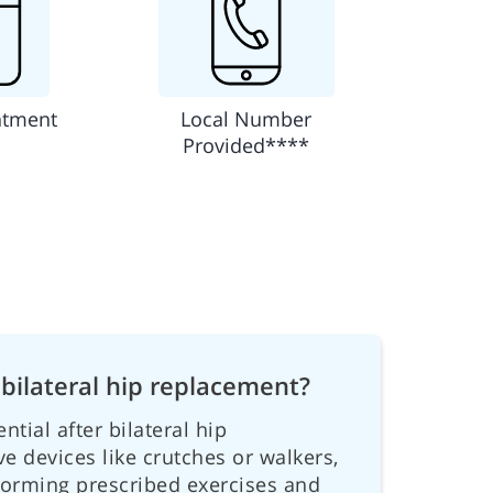
ntment
Local Number
Provided****
 bilateral hip replacement?
ntial after bilateral hip
e devices like crutches or walkers,
rforming prescribed exercises and